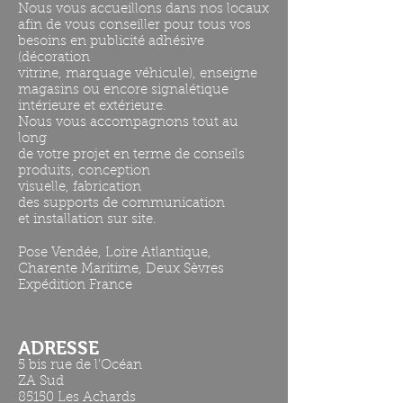
Nous vous accueillons dans nos locaux
afin de vous conseiller pour tous vos
besoins en publicité adhésive
(décoration
vitrine, marquage véhicule), enseigne
magasins ou encore signalétique
intérieure et extérieure.
Nous vous accompagnons tout au
long
de votre projet en terme de conseils
produits, conception
visuelle, fabrication
des supports de communication
et installation sur site.
Pose Vendée, Loire Atlantique,
Charente Maritime, Deux Sèvres
Expédition France
ADRESSE
5 bis rue de l'Océan
ZA Sud
85150 Les Achards