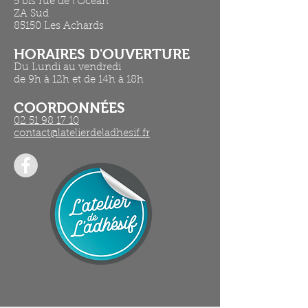
5 bis rue de l'Océan
ZA Sud
85150 Les Achards
HORAIRES D'OUVERTURE​
Du Lundi au vendredi
de 9h à 12h et de 14h à 18h
COORDONNÉES
02 51 98 17 10
contact@latelierdeladhesif.fr