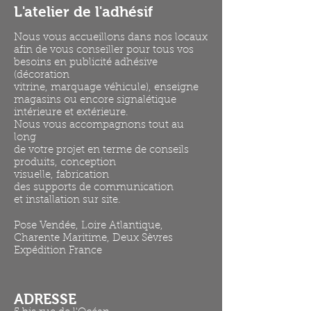
L'atelier de l'adhésif
Nous vous accueillons dans nos locaux
afin de vous conseiller pour tous vos
besoins en publicité adhésive
(décoration
vitrine, marquage véhicule), enseigne
magasins ou encore signalétique
intérieure et extérieure.
Nous vous accompagnons tout au
long
de votre projet en terme de conseils
produits, conception
visuelle, fabrication
des supports de communication
et installation sur site.
Pose Vendée, Loire Atlantique,
Charente Maritime, Deux Sèvres
Expédition France
ADRESSE