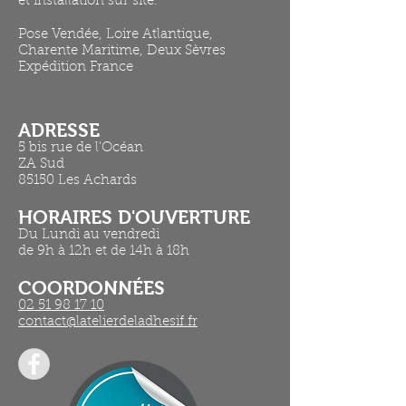
et installation sur site.
Pose Vendée, Loire Atlantique,
Charente Maritime, Deux Sèvres
Expédition France
ADRESSE
5 bis rue de l'Océan
ZA Sud
85150 Les Achards
HORAIRES D'OUVERTURE​
Du Lundi au vendredi
de 9h à 12h et de 14h à 18h
COORDONNÉES
02 51 98 17 10
contact@latelierdeladhesif.fr