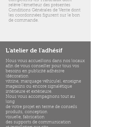
compétents les Tribunaux dont
relève l’émetteur des présentes
Conditions Générales de Vente dont
les coordonnées figurent sur le bon
de commande.
L'atelier de l'adhésif
Nous vous accueillons dans nos locaux
afin de vous conseiller pour tous vos
besoins en publicité adhésive
(décoration
vitrine, marquage véhicule), enseigne
magasins ou encore signalétique
intérieure et extérieure.
Nous vous accompagnons tout au
long
de votre projet en terme de conseils
produits, conception
visuelle, fabrication
des supports de communication